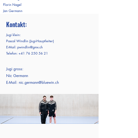
Florin Nagel
Jan Germann
Kontakt:
Jugi klein:
Pascal Windlin (Jugi-Hauptleiter)
E-Mail:
pwindlin@gmx.ch
Telefon:
+41 76 250 56 21
Jugi gross:
Nic Germann
E-Mail:
nic.germann@bluewin.ch