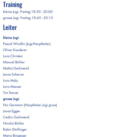
Training
kleine Jugi: Freitag 18:30 - 20:00
grosse Jugi: Freitag 18:45 - 20:15
Leiter
kleine Jugi:
Pascal Windlin (Jugi-Hauptleiter)
Oliver Kauderer
Luca Christen
Manuel Bühler
Mattia Gschwend
Jonas Scherrer
Livio Maly​
Loris Manser
Tim Tanner
grosse Jugi:
Nic Germann (Hauptleiter Jugi gross)
Jonas Egger
Cedric Gschwend
Nicolai Bühler
Robin Dörflinger
Mario Bingesser