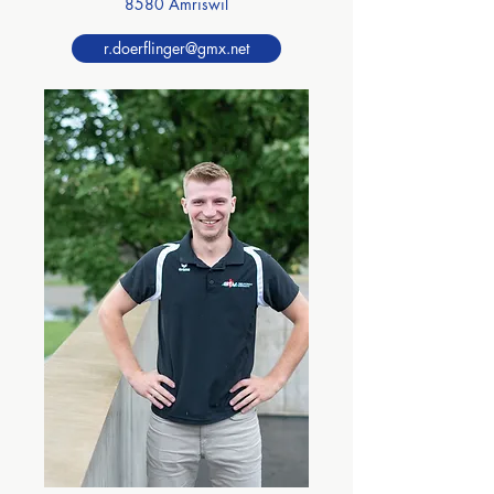
8580 Amriswil
r.doerflinger@gmx.net