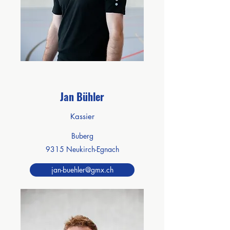
Jan Bühler
Kassier
Buberg
9315 Neukirch-Egnach
jan-buehler@gmx.ch