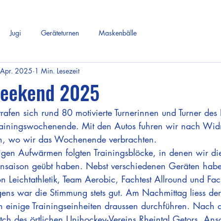
Jugi
Geräteturnen
Maskenbälle
 Apr. 2025
1 Min. Lesezeit
weekend 2025
fen sich rund 80 motivierte Turnerinnen und Turner des
iningswochenende. Mit den Autos fuhren wir nach Wid
n, wo wir das Wochenende verbrachten.
en Aufwärmen folgten Trainingsblöcke, in denen wir die
nsaison geübt haben. Nebst verschiedenen Geräten haben
 Leichtathletik, Team Aerobic, Fachtest Allround und Fach
egens war die Stimmung stets gut. Am Nachmittag liess de
 einige Trainingseinheiten draussen durchführen. Nach 
ch des örtlichen Unihockey-Vereins Rheintal Getors. Ans