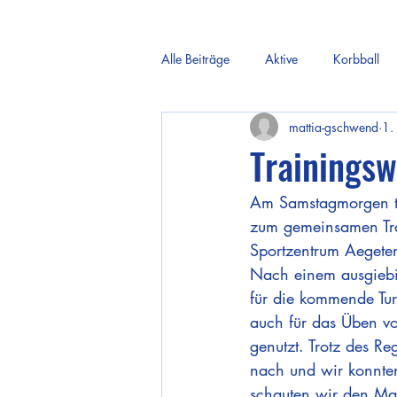
Alle Beiträge
Aktive
Korbball
mattia-gschwend
1.
Trainings
Am Samstagmorgen tra
zum gemeinsamen Tra
Sportzentrum Aegete
Nach einem ausgiebig
für die kommende Tur
auch für das Üben von
genutzt. Trotz des R
nach und wir konnten
schauten wir den Mat