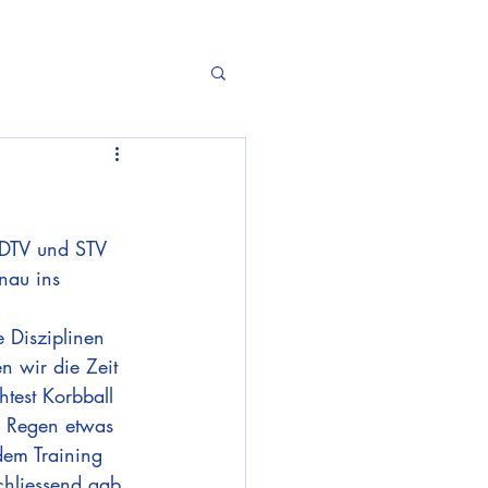
 DTV und STV 
nau ins 
 Disziplinen 
 wir die Zeit 
test Korbball 
r Regen etwas 
dem Training 
chliessend gab 